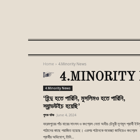
Home
4.Minority News
4.MINORITY
4.Minority News
‘হিন্দু হতে পারিনি, মুসলিমও হতে পারিনি,
স্যান্ডউইচ হয়েছি’
পুলক ঘটক
-
June 4, 2024
বহরমপুরের পাঁচ বারের সাংসদ ও কংগ্রেস নেতা অধীর চৌধুরী তৃণমূল প্রার্থী ইউ
পাঠানের কাছে পরাজিত হয়েছে। এরপর পাঠানকে শুভেচ্ছা জানিয়েও কংগ্রেস
প্রার্থীর অভিযোগ, তিনি...