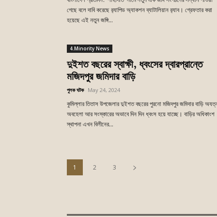
গেছে বলে দাবি করেছে র‍্যাপিড অ্যাকশন ব্যাটালিয়ান র‍্যাব। গ্রেফতার করা
হয়েছে এই নতুন জঙ্গি...
4.Minority News
দুইশত বছরের স্বাক্ষী, ধ্বংসের দ্বারপ্রান্তে
মজিদপুর জমিদার বাড়ি
পুলক ঘটক
-
May 24, 2024
কুমিল্লার তিতাস উপজেলার দুইশত বছরের পুরনো মজিদপুর জমিদার বাড়ি অযত্
অবহেলা আর সংস্কারের অভাবে দিন দিন ধ্বংস হয়ে যাচ্ছে। বাড়ির অধিকাংশ
স্থাপনা এখন বিলীনের...
1
2
3