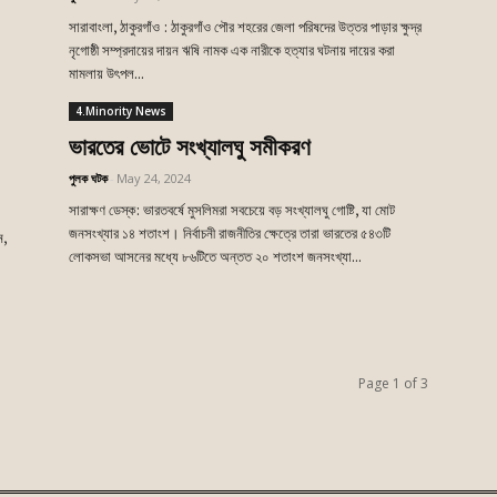
সারাবাংলা, ঠাকুরগাঁও : ঠাকুরগাঁও পৌর শহরের জেলা পরিষদের উত্তর পাড়ার ক্ষুদ্র
নৃগোষ্ঠী সম্প্রদায়ের দায়ন ঋষি নামক এক নারীকে হত্যার ঘটনায় দায়ের করা
মামলায় উৎপল...
4.Minority News
ভারতের ভোটে সংখ্যালঘু সমীকরণ
পুলক ঘটক
-
May 24, 2024
সারাক্ষণ ডেস্ক: ভারতবর্ষে মুসলিমরা সবচেয়ে বড় সংখ্যালঘু গোষ্টি, যা মোট
জনসংখ্যার ১৪ শতাংশ। নির্বাচনী রাজনীতির ক্ষেত্রে তারা ভারতের ৫৪৩টি
ন,
লোকসভা আসনের মধ্যে ৮৬টিতে অন্তত ২০ শতাংশ জনসংখ্যা...
Page 1 of 3