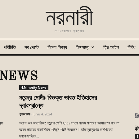
নরনারী
মানববোধের প্রত্যয়
পরিচিতি
সব পোস্ট
বিশেষ নিবন্ধ
লিঙ্গসাম্য
হিন্দু আইন
বিবিধ
 NEWS
4.Minority News
নরেন্দ্র মোদীঃ বিভক্ত ভারত ইতিহাসের
দ্বারপ্রান্তে
পুলক ঘটক
-
June 4, 2024
সুফ
ভয়েস অব আমেরিকা: নরেন্দ্র মোদী ২০১৪ সালে প্রথম ক্ষমতায় আসার পর গত দশ
হি
বছরে ভারতের রাজনৈতিক পটভূমি পাল্টে দিয়েছেন। তাঁর ব্যক্তিগত জনপ্রিয়তা
দলকে ছাড়িয়ে...
1