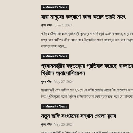
4.Minority News
যারা মানুষের কল্যাণে কাজ করেন তারই মহৎ
পুলক ঘটক
-
June 1, 2024
পার্বত্য চট্টগ্রামবিষয়ক প্রতিমন্ত্রী কুজেন্দ্র লাল ত্রিপুরা এমপি বলেছেন, মানুষের
মধ্যে যারা অনিত্য জীবন ধারণ করে নিত্যজীবন ধারণ করেছেন এবং যারা মানুষ
কল্যাণে কাজ করেন...
4.Minority News
প্রধানমন্ত্রীর বক্তব্যের প্রতিবাদ করেছে বাংলাদ
খ্রিষ্টান অ্যাসোসিয়েশন
পুলক ঘটক
-
May 27, 2024
প্রধানমন্ত্রী শেখ হাসিনা গত ২৩ মে ১৪ দলীয় জোটের বৈঠকে ‘বাংলাদেশের অং
নিয়ে পূর্ব তিমুরের মতো খ্রিষ্টান রাষ্ট্র বানানোর চক্রান্ত চলছে’ বলে যে অভিযো
4.Minority News
নতুন জঙ্গি সংগঠনের সন্ধান পেলো র‍্যাব
পুলক ঘটক
-
May 25, 2024
বাংলাদেশ প্রতিদিন: ‘শাহাদাত’ নামে নতুন এক জঙ্গি সংগঠনের সন্ধান পাওয়া