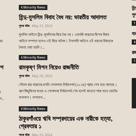
4.Minority News
হি
পু
হিন্দু-মুসলিম বিবাহ বৈধ নয়: ভারতীয় আদালত
1
পুলক ঘটক
-
May 31, 2024
মুসলিম আইনে হিন্দু-মুসলিমের বিয়ে বৈধ নয়। এমনকি ভারতের বিশেষ বিবাহ
যা
ের
আইনে সম্পন্ন হলেও এই বিয়ে অবৈধ। ইসলামি আইনে এই ধরনের বিবাহকে
4
বৈধতা দেয়া হয়নি।...
রা
4.Minority News
1
েশ
রামকৃষ্ণ মিশন নিয়েও রাজনীতি
পুলক ঘটক
-
May 26, 2024
গৌতম রায় ভারতের চলতি লোকসভা নির্বাচনপর্ব (২০২৪) প্রায় শেষ হয়ে আসছে।
অল্প কিছুদিনের মধ্যে এ লোকসভা নির্বাচনপর্ব শেষ হলেই জানতে পারা যাবে ভোটের
শ
ফলাফল। ফলাফল...
গ...
4.Minority News
ঠাকুরগাঁওয়ে ঋষি সম্প্রদায়ের এক নারীকে হত্যা,
গ্রেফতার ১
পুলক ঘটক
-
May 25, 2024