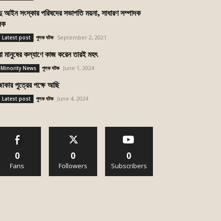
ন্দু আইন সংস্কার পরিষদের সভাপতি ময়না, সাধারণ সম্পাদক
লক
পুলক ঘটক
-
September 2, 2021
. Latest post
রা মানুষের কল্যাণে কাজ করেন তারই মহৎ
পুলক ঘটক
-
June 1, 2024
.Minority News
জাকার পুত্রের পক্ষে আছি
পুলক ঘটক
-
June 4, 2024
. Latest post
0
0
0
Fans
Followers
Subscribers