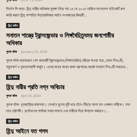
নির্তেশ সি দত্ত: হিন্দু নারীর অধিকার সুরক্ষা নিয়ে গত ১৪ মে ২০২৩ তারিখে বাংলাদেশ হাইকোর্ট রুল
জারি করলে হিন্দু সম্পত্তি উত্তরাধিকার আইন সংস্কারের বিষয়টি...
হিন্দু আইন
সনাতন শাস্ত্রে ট্রান্সজেন্ডার ও লিঙ্গবৈচিত্র্যময় জনগোষ্ঠীর
অধিকার
পুলক ঘটক
-
January 25, 2024
পুলক ঘটক মহাভারতে বেশ কয়েকটি ট্রান্সজেন্ডার (লিঙ্গান্তরিত) চরিত্র পাওয়া যায়, যেমন শিখণ্ডী,
স্থুনাকর্ণ ও বৃহন্নলারূপী অর্জুন। এদের মধ্যে মধ্যে রাজা দ্রুপদের জ্যেষ্ঠ সন্তান শিখণ্ডী সবচেয়ে...
হিন্দু আইন
হিন্দু নারীর প্রতি নগ্ন অবিচার
পুলক ঘটক
-
April 8, 2024
পুলক ঘটক: ধৃতরাষ্ট্রের রাজসভা। সেখানে চুলের মুঠি ধরে টেনে-হিঁচড়ে আনা হল একজন নারীকে। নাম
তার দ্রৌপদী। দুর্যোধনের পার্ষদরা সবার সামনে এক নারীকে নিয়ে উল্লাস করছেন।...
হিন্দু আইন
হিন্দু আইনে যত গলদ