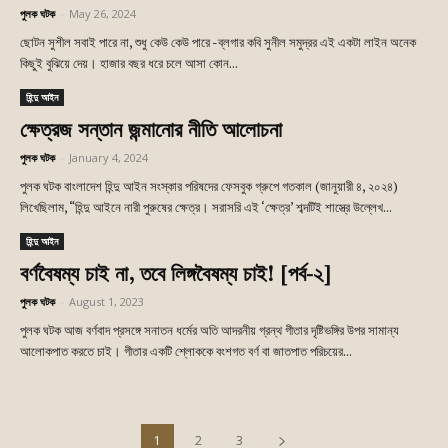
পুলক ঘটক
-
May 26, 2024
ছোটন সুশীল সবাই পারে না, শুধু কেউ কেউ পারে -ব্লগার কবি সুনীল সমুদ্রর এই একটা লাইন অনেক
কিছুই বুঝিয়ে দেয়। হাজার বছর ধরে চলে আসা কোন...
হিন্দু আইন
ক্ষেত্রজ সন্তান জন্মানোর নীতি আলোচনা
পুলক ঘটক
-
January 4, 2024
পুলক ঘটক বাংলাদেশ হিন্দু আইন সংস্কার পরিষদের ফেসবুক গ্রুপে গতকাল (জানুয়ারী ৪, ২০২৪)
লিখেছিলাম, “হিন্দু আইনে নারী পুরুষের ক্ষেত্র। সরাসরি এই ‘ক্ষেত্র’ শব্দটিই শাস্ত্রে উল্লেখ...
হিন্দু আইন
বর্ণবৈষম্য চাই না, তবে লিঙ্গবৈষম্য চাই! [পর্ব-২]
পুলক ঘটক
-
August 1, 2023
পুলক ঘটক আজ বর্ণবাদ প্রসঙ্গে সনাতন ধর্মের অতি আদরনীয় গ্রন্থ গীতার দৃষ্টিভঙ্গির উপর সামান্য
আলোকপাত করতে চাই। গীতার একটি শ্লোককে বংশগত বর্ণ বা জাতপাত পরিচয়ের...
1
2
3