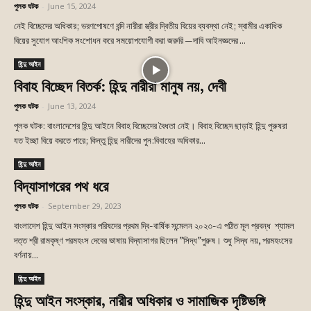
পুলক ঘটক
-
June 15, 2024
নেই বিচ্ছেদের অধিকার; ভরণপোষণে বন্দি নারীরা স্ত্রীর দ্বিতীয় বিয়ের ব্যবস্থা নেই; স্বামীর একাধিক
বিয়ের সুযোগ আংশিক সংশোধন করে সময়োপযোগী করা জরুরি —দাবি আইনজ্ঞদের ...
হিন্দু আইন
বিবাহ বিচ্ছেদ বিতর্ক: হিন্দু নারীরা মানুষ নয়, দেবী
পুলক ঘটক
-
June 13, 2024
পুলক ঘটক: বাংলাদেশের হিন্দু আইনে বিবাহ বিচ্ছেদের বৈধতা নেই। বিবাহ বিচ্ছেদ ছাড়াই হিন্দু পুরুষরা
যত ইচ্ছা বিয়ে করতে পারে; কিন্তু হিন্দু নারীদের পুন:বিবাহের অধিকার...
হিন্দু আইন
বিদ্যাসাগরের পথ ধরে
পুলক ঘটক
-
September 29, 2023
বাংলাদেশ হিন্দু আইন সংস্কার পরিষদের প্রথম দ্বি-বার্ষিক সন্মেলন ২০২৩-এ পঠিত মূল প্রবন্ধ শ্যামল
দত্ত শ্রী রামকৃষ্ণ পরমহংস দেবের ভাষায় বিদ্যাসাগর ছিলেন ”সিদ্ধ”পুরুষ। শুধু সিদ্ধ নয়, পরমহংসের
বর্ণনায়...
হিন্দু আইন
হিন্দু আইন সংস্কার, নারীর অধিকার ও সামাজিক দৃষ্টিভঙ্গি