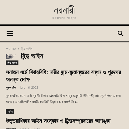
নরনারী
মানববোধের প্রত্যয়
Home
হিন্দু আইন
হিন্দু আইন
হিন্দু আইন
সনাতন ধর্মে বিবাহবিধি: নারীর জন্ম-জন্মান্তরের বন্ধন ও পুরুষের
অনন্ত মোক্ষ
পুলক ঘটক
-
July 16, 2023
পুলক ঘটক কোনো নারী স্বামীর চিতায় আত্মাহুতি দিলে শাস্ত্র অনুযায়ী তিনি সতী; তার স্বর্গে গমন একদম
সহজ। এমনকি পাপিষ্ঠ স্বামীকেও তিনি উদ্ধার করে স্বর্গে নিয়ে...
আইন
উত্তরাধিকার আইন সংস্কার ও হিন্দুসম্প্রদায়ের আশঙ্কা
পুলক ঘটক
-
June 15, 2024